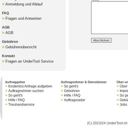
»
Anmeldung und Ablauf
FAQ
»
Fragen und Antworten
AGB
»
AGB
Gebühren
»
Gebührenübersicht
B
Kontakt
»
Fragen an UnderTool Service
B
Auftraggeber
Auftragnehmer & Dienstleister
Über u
»
»
»
Kostenlos Anfrage aufgeben
So geht's
Über
»
»
»
Auftragnehmer suchen
Gebühren
Impr
»
»
»
So geht's
Hilfe / FAQ
So ge
»
»
»
Hilfe / FAQ
Auftragsradar
Gebü
»
»
Treuhandservice
Jobs
(C) 2023/24 UnderTool.ch 