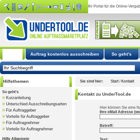
Ihr Portal für die Online-Verga
Start
Auftrag kostenlos ausschreiben
So geht's
Hilfethemen
Sie sind hier:
Start
/
Kontakt
So geht's
Kontakt zu UnderTool.de
»
Kurzanleitung
»
Unterschied Ausschreibungsarten
Hier können Sie eine N
»
Für Auftraggeber
Ihre eMail Adresse (wo
»
Vorteile für Auftraggeber
»
Für Auftragnehmer
Betreff:
»
Vorteile für Auftragnehmer
Hilfe Allgemein
Text: