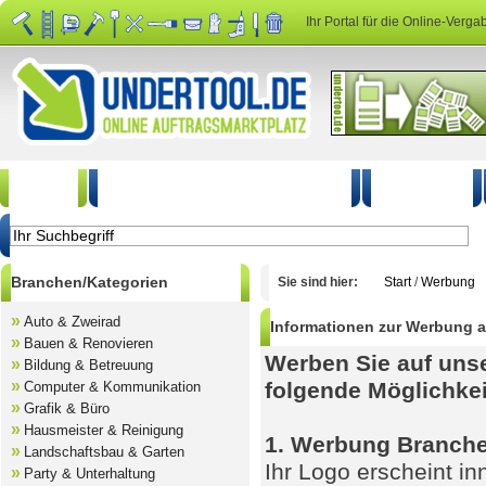
Ihr Portal für die Online-Verga
Start
Auftrag kostenlos ausschreiben
So geht's
Branchen/Kategorien
Sie sind hier:
Start
/
Werbung
»
Auto & Zweirad
Informationen zur Werbung a
»
Bauen & Renovieren
Werben Sie auf unse
»
Bildung & Betreuung
»
folgende Möglichke
Computer & Kommunikation
»
Grafik & Büro
»
Hausmeister & Reinigung
1. Werbung Branch
»
Landschaftsbau & Garten
Ihr Logo erscheint i
»
Party & Unterhaltung