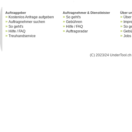
B
Auftraggeber
Auftragnehmer & Dienstleister
Über u
»
»
»
Kostenlos Anfrage aufgeben
So geht's
Über
»
»
»
Auftragnehmer suchen
Gebühren
Impr
»
»
»
So geht's
Hilfe / FAQ
So ge
»
»
»
Hilfe / FAQ
Auftragsradar
Gebü
»
»
Treuhandservice
Jobs
(C) 2023/24 UnderTool.ch 