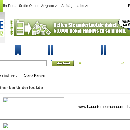
Ihr Portal für die Online-Vergabe von Aufträgen aller Art
P
hreiben
So geht's
Mein UnderTool
Schutz
»
»
Erweiterte Suche
Su
|
e sind hier:
Start
/
Partner
tner bei UnderTool.de
www.bauunternehmen.com
- H