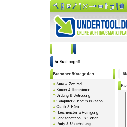
Start
Auftrag kostenlos aussc
Branchen/Kategorien
Si
»
Auto & Zweirad
Par
»
Bauen & Renovieren
»
Bildung & Betreuung
»
Computer & Kommunikation
»
Grafik & Büro
»
Hausmeister & Reinigung
»
Landschaftsbau & Garten
»
Party & Unterhaltung