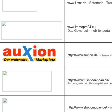
www.iloxx.de
- Safetrade - Tr
www.immopro24.eu
Das Gewerbeimmobilienportal 
http://www.auxion.de/
-
Auktions
http://www.fussbodenbau.de/
Fachmagazin und Meinungsbildner der
http://www.shoppingday.de/
-
O