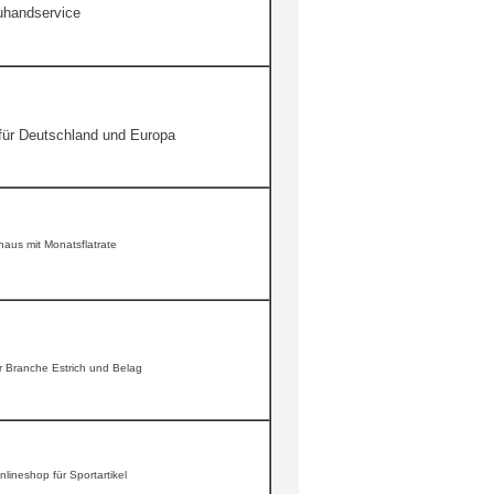
euhandservice
für Deutschland und Europa
haus mit Monatsflatrate
 Branche Estrich und Belag
nlineshop für Sportartikel