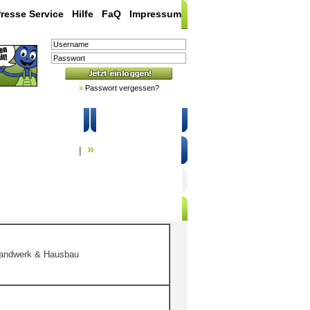
resse Service
|
Hilfe
|
FaQ
|
Impressum
»
Passwort vergessen?
 & Sicherheit
Registrieren
»
che in Regionen
Suche in Hilfe
|
andwerk & Hausbau