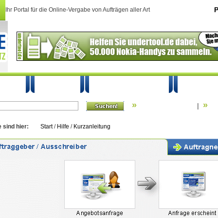
Ihr Portal für die Online-Vergabe von Aufträgen aller Art
P
hreiben
So geht's
Mein UnderTool
Schutz
»
»
Erweiterte Suche
Su
|
e sind hier:
Start
/
Hilfe
/
Kurzanleitung