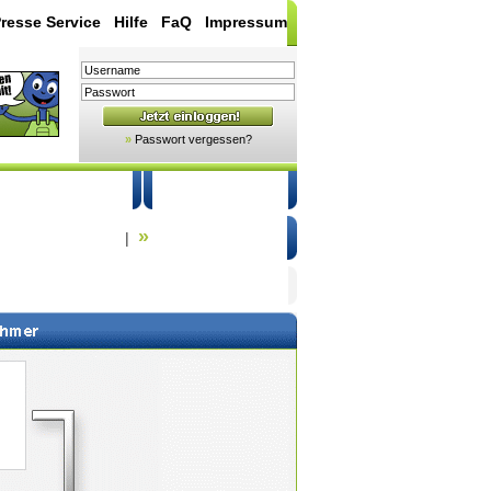
resse Service
|
Hilfe
|
FaQ
|
Impressum
»
Passwort vergessen?
 & Sicherheit
Registrieren
»
che in Regionen
Suche in Hilfe
|