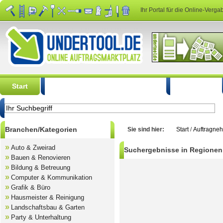
Ihr Portal für die Online-Verga
Start
Auftrag kostenlos ausschreiben
So geht's
Branchen/Kategorien
Sie sind hier:
Start
/
Auftragne
»
Auto & Zweirad
Suchergebnisse in Regionen
»
Bauen & Renovieren
»
Bildung & Betreuung
»
Computer & Kommunikation
»
Grafik & Büro
»
Hausmeister & Reinigung
»
Landschaftsbau & Garten
»
Party & Unterhaltung