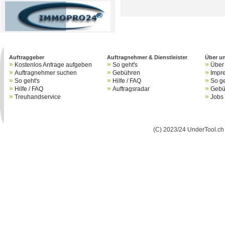
B
B
Auftraggeber
Auftragnehmer & Dienstleister
Über u
»
»
»
Kostenlos Anfrage aufgeben
So geht's
Über
»
»
»
Auftragnehmer suchen
Gebühren
Impr
»
»
»
So geht's
Hilfe / FAQ
So ge
»
»
»
Hilfe / FAQ
Auftragsradar
Gebü
»
»
Treuhandservice
Jobs
(C) 2023/24 UnderTool.ch 