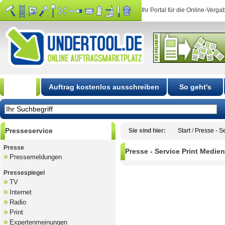
Ihr Portal für die Online-Verga
Start
Auftrag kostenlos ausschreiben
So geht's
Presseservice
Sie sind hier:
Start
/
Presse - S
Presse
Presse - Service Print Medie
»
Pressemeldungen
B
Pressespiegel
»
TV
»
Internet
»
Radio
»
Print
»
Expertenmeinungen