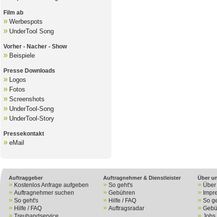
Film ab
»
Werbespots
»
UnderTool Song
Vorher - Nacher - Show
»
Beispiele
Presse Downloads
»
Logos
»
Fotos
»
Screenshots
»
UnderTool-Song
»
UnderTool-Story
Pressekontakt
»
eMail
B
Auftraggeber
Auftragnehmer & Dienstleister
Über u
»
»
»
Kostenlos Anfrage aufgeben
So geht's
Über
»
»
»
Auftragnehmer suchen
Gebühren
Impr
»
»
»
So geht's
Hilfe / FAQ
So ge
»
»
»
Hilfe / FAQ
Auftragsradar
Gebü
»
»
Treuhandservice
Jobs