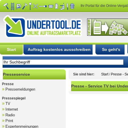
Ihr Portal für die Online-Verga
Start
Auftrag kostenlos ausschreiben
So geht's
Presseservice
Sie sind hier:
Start
/
Presse - S
Presse
Presse - Service TV bei Unde
»
Pressemeldungen
B
Pressespiegel
»
TV
»
Internet
»
Radio
»
Print
»
Expertenmeinungen