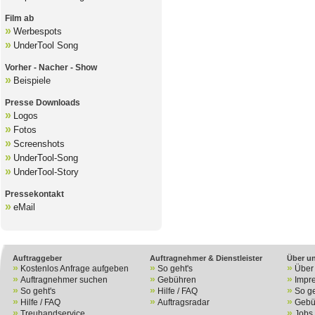
Film ab
»
Werbespots
»
UnderTool Song
Vorher - Nacher - Show
»
Beispiele
Presse Downloads
»
Logos
»
Fotos
»
Screenshots
»
UnderTool-Song
»
UnderTool-Story
Pressekontakt
»
eMail
B
Auftraggeber
Auftragnehmer & Dienstleister
Über u
»
»
»
Kostenlos Anfrage aufgeben
So geht's
Über
»
»
»
Auftragnehmer suchen
Gebühren
Impr
»
»
»
So geht's
Hilfe / FAQ
So ge
»
»
»
Hilfe / FAQ
Auftragsradar
Gebü
»
»
Treuhandservice
Jobs